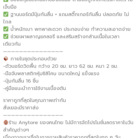
เจ็บมือ
ฐานบอร์ดมีปุ่มกันลื่น + แถมสติ๊กเกอร์กันลื่น ปลอดภัย ไม่
ไถล
น้ำหนักเบา พกพาสะดวก ประกอบง่าย ทำความสะอาดง่าย
ช่วยเผาผลาญแคลอรี และเสริมสร้างกล้ามเนื้อในเวลา
เดียวกัน
———————————————
ภายในชุดประกอบด้วย
-ตัวบอร์ดวิดพื้น กว้าง 20 ซม. ยาว 62 ซม. หนา 2 ซม.
-มือจับพลาสติกหุ้มซิลิโคน ขนาดใหญ่ แข็งแรง
-ปุ่มกันลื่น 16 ชิ้น
-คู่มือแนะนำการใช้งานเบื้องต้น
ราคาถูกที่สุดในคุณภาพเท่ากัน
สั่งเยอะมีราคาส่ง
———————————————
ร้าน Anytore ของคนไทย ไม่มีการจัดโปรโมชั่นลดราคาในวัน
สำคัญต่างๆ
เนื่องจากเราเชื่อในการขายสินค้าราคาถูกที่สุดในทุก ๆ วัน