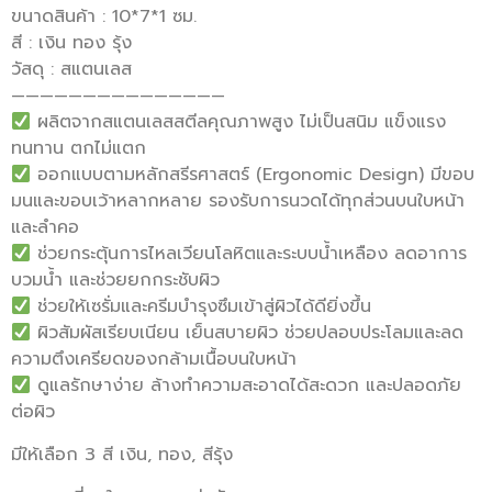
ขนาดสินค้า : 10*7*1 ซม.
สี : เงิน ทอง รุ้ง
วัสดุ : สแตนเลส
———————————————
ผลิตจากสแตนเลสสตีลคุณภาพสูง ไม่เป็นสนิม แข็งแรง
ทนทาน ตกไม่แตก
ออกแบบตามหลักสรีรศาสตร์ (Ergonomic Design) มีขอบ
มนและขอบเว้าหลากหลาย รองรับการนวดได้ทุกส่วนบนใบหน้า
และลำคอ
ช่วยกระตุ้นการไหลเวียนโลหิตและระบบน้ำเหลือง ลดอาการ
บวมน้ำ และช่วยยกกระชับผิว
ช่วยให้เซรั่มและครีมบำรุงซึมเข้าสู่ผิวได้ดียิ่งขึ้น
ผิวสัมผัสเรียบเนียน เย็นสบายผิว ช่วยปลอบประโลมและลด
ความตึงเครียดของกล้ามเนื้อบนใบหน้า
ดูแลรักษาง่าย ล้างทำความสะอาดได้สะดวก และปลอดภัย
ต่อผิว
มีให้เลือก 3 สี เงิน, ทอง, สีรุ้ง