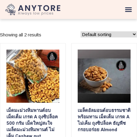
Showing all 2 results
เม็ดมะม่วงหิมพานต์อบ
เมล็ดอัลมอนด์อบธรรมชาติ
เม็ดเต็ม เกรด A ถุงซิปล็อค
พร้อมทาน เม็ดเต็ม เกรด A
500 กรัม เม็ดใหญ่สะใจ
ไม่เค็ม ถุงซิปล็อค ธัญพืช
เมล็ดมะม่วงหิมพานต์ ไม่
กรอบอร่อย Almond
เค็ม Cashew nut