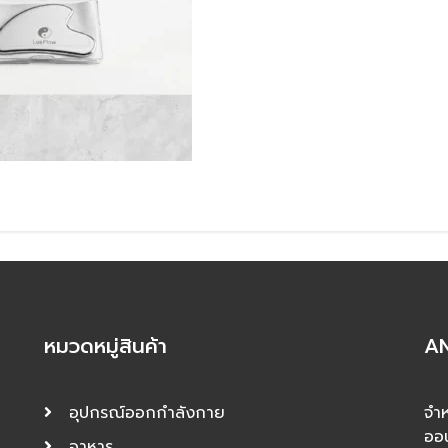
หมวดหมู่สินค้า
AN
อุปกรณ์ออกกำลังกาย
จำห
ออ
อาหาร