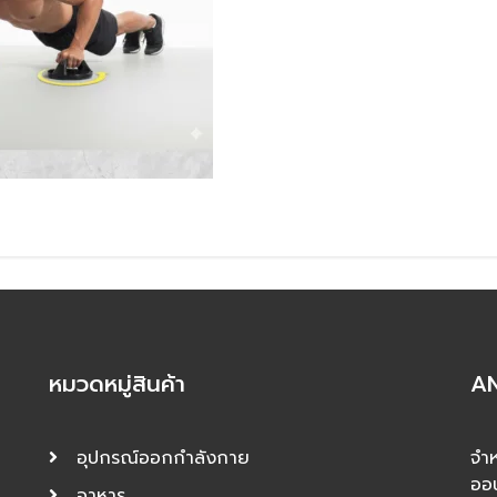
หมวดหมู่สินค้า
AN
อุปกรณ์ออกกำลังกาย
จำห
ออ
อาหาร