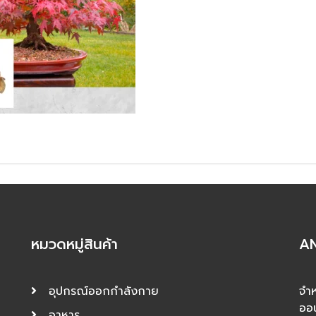
หมวดหมู่สินค้า
AN
อุปกรณ์ออกกำลังกาย
จำห
ออ
อาหาร