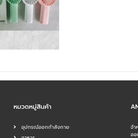
หมวดหมู่สินค้า
AN
อุปกรณ์ออกกำลังกาย
จำห
ออ
อาหาร