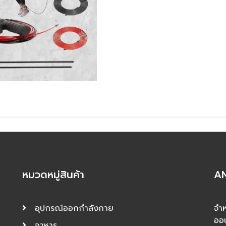
หมวดหมู่สินค้า
AN
อุปกรณ์ออกกำลังกาย
จำห
ออ
อาหาร